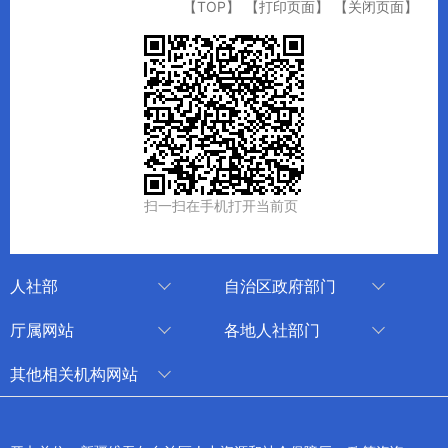
【TOP】
【打印页面】
【关闭页面】
扫一扫在手机打开当前页
人社部
自治区政府部门
人社部
审计厅
厅属网站
各地人社部门
中国国家人才网
应急管理厅
中国新疆人才网
乌鲁木齐
其他相关机构网站
技能人才评价工作网
退役军人事务厅
新疆人事考试中心
伊犁哈萨克自治州
新华网新疆频道
国家社会保险公共服务平台
外事办公室
博尔塔拉蒙古自治州